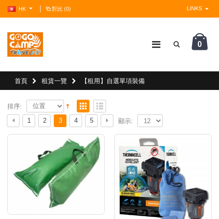
LINKS
HK
對比 (0)
0
?>
首頁
租賃一覽
【租用】自選單項裝備
排序:
1
2
3
4
5
顯示: