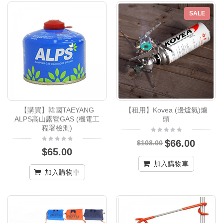
SALE
【購買】韓國TAEYANG
【租用】Kovea (邊爐氣)爐
ALPS高山露營GAS (機電工
頭
程署檢測)
$66.00
$108.00
$65.00
加入購物車
加入購物車