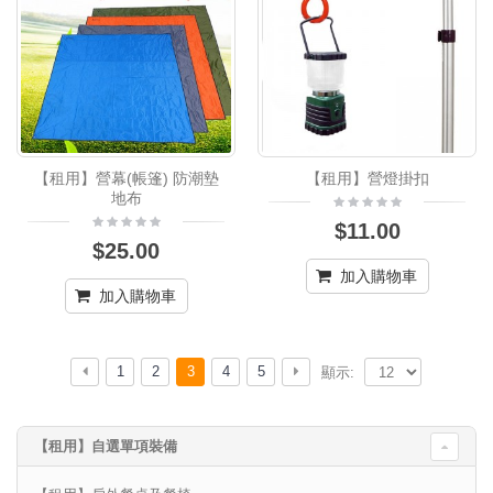
【租用】營幕(帳篷) 防潮墊
【租用】營燈掛扣
地布
$11.00
$25.00
加入購物車
加入購物車
1
2
3
4
5
顯示:
【租用】自選單項裝備