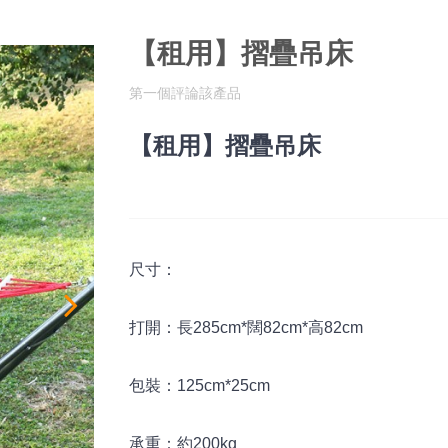
【租用】摺疊吊床
第一個評論該產品
【租用】摺疊吊床
尺寸：
打開：長285cm*闊82cm*高82cm
包裝：125cm*25cm
承重：約200kg