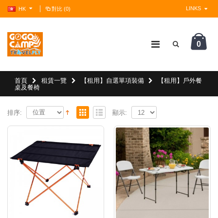
LINKS
HK
對比 (0)
0
?>
首頁
租賃一覽
【租用】自選單項裝備
【租用】戶外餐
桌及餐椅
排序:
顯示: