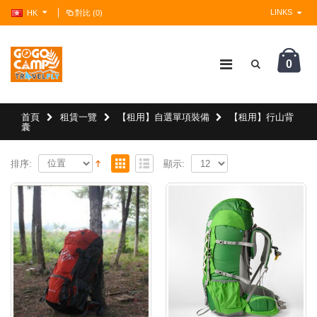
LINKS
HK
對比 (0)
0
?>
首頁
租賃一覽
【租用】自選單項裝備
【租用】行山背
囊
排序:
顯示: