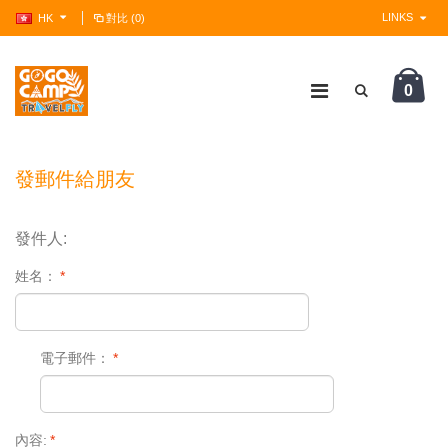
LINKS
HK
對比 (0)
0
?>
發郵件給朋友
發件人:
姓名：
*
電子郵件：
*
內容:
*