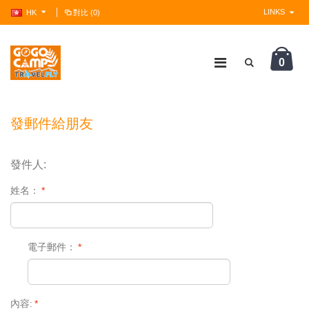
LINKS
HK
對比 (0)
0
?>
發郵件給朋友
發件人:
姓名：
*
電子郵件：
*
內容:
*