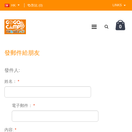
LINKS
HK
對比 (0)
0
?>
發郵件給朋友
發件人:
姓名：
*
電子郵件：
*
內容:
*