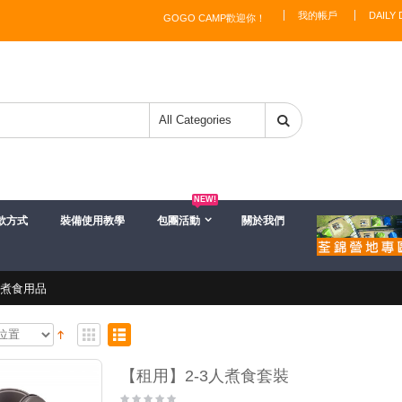
我的帳戶
DAILY 
GOGO CAMP歡迎你！
NEW!
款方式
裝備使用教學
包團活動
關於我們
】煮食用品
【租用】2-3人煮食套裝