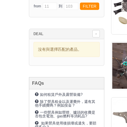
from
到
DEAL
沒有與選擇匹配的產品。
FAQs
如何租賃戶外及露營裝備?
除了營具租金以及運費外，還有其
他手續費嗎？例如按金？
一些營具例如營燈、爐頭的收費是
否包含電池、gas燃料等消耗品?
如果營具使用後損壞或遺失，要賠
償多少？