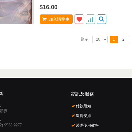
$16.00
加入購物車
1
2
顯示:
料
資訊及服務
:
付款須知
新界
送貨安排
:
2) 9538 9277
裝備使用教學