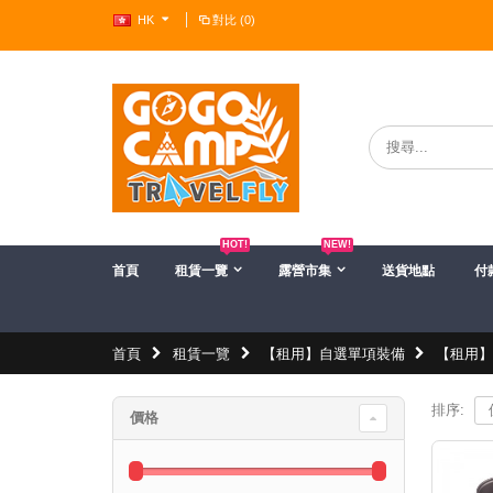
HK
對比 (0)
?>
HOT!
NEW!
首頁
租賃一覽
露營市集
送貨地點
付
首頁
租賃一覽
【租用】自選單項裝備
【租用
排序:
價格