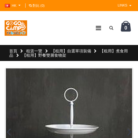
LINKS
HK
對比 (0)
0
?>
首頁
租賃一覽
【租用】自選單項裝備
【租用】煮食用
品
【租用】野餐雙層食物架