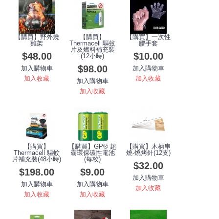
【購買】野外燒
【購買】
【購買】一次性
雞架
Thermacell 驅蚊
膠手套
片及燃料補充裝
$48.00
$10.00
(12小時)
$98.00
加入購物車
加入購物車
加入收藏
加入收藏
加入購物車
加入收藏
【購買】
【購買】GP® 超
【購買】木柄串
Thermacell 驅蚊
霸環保碳性電池
燒-燒烤針(12支)
片補充裝(48小時)
(每枚)
$32.00
$198.00
$9.00
加入購物車
加入購物車
加入購物車
加入收藏
加入收藏
加入收藏