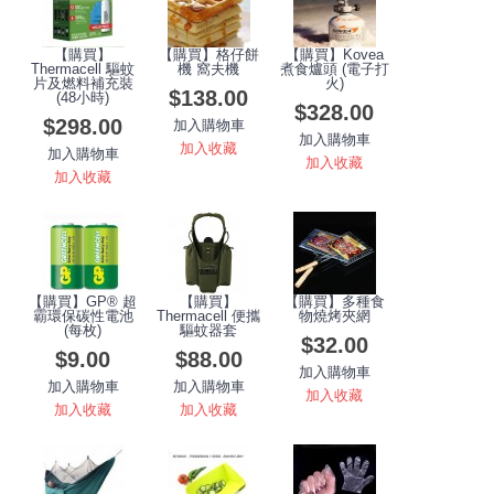
【購買】
【購買】格仔餅
【購買】Kovea
Thermacell 驅蚊
機 窩夫機
煮食爐頭 (電子打
片及燃料補充裝
火)
$138.00
(48小時)
$328.00
$298.00
加入購物車
加入購物車
加入收藏
加入購物車
加入收藏
加入收藏
【購買】GP® 超
【購買】
【購買】多種食
霸環保碳性電池
Thermacell 便攜
物燒烤夾網
(每枚)
驅蚊器套
$32.00
$9.00
$88.00
加入購物車
加入購物車
加入購物車
加入收藏
加入收藏
加入收藏