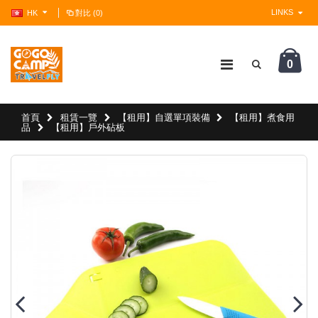
LINKS
HK
對比 (0)
0
?>
首頁
租賃一覽
【租用】自選單項裝備
【租用】煮食用
品
【租用】戶外砧板