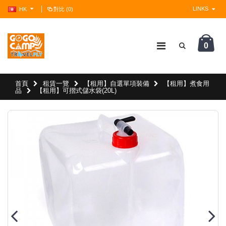
LINKS
HK
對比 (0)
0
?>
首頁
租賃一覽
【租用】自選單項裝備
【租用】煮食用
品
【租用】可摺式儲水袋(20L)