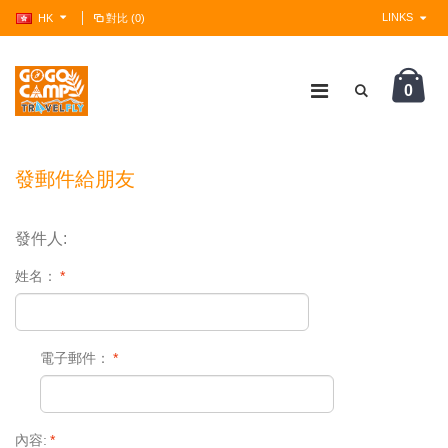
LINKS
HK
對比 (0)
0
?>
發郵件給朋友
發件人:
姓名：
*
電子郵件：
*
內容:
*