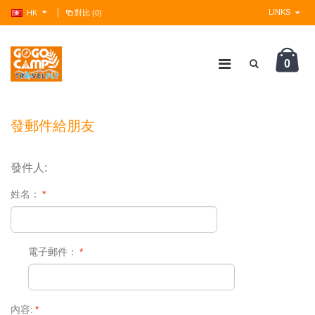
LINKS
HK
對比 (0)
0
?>
發郵件給朋友
發件人:
姓名：
*
電子郵件：
*
內容:
*