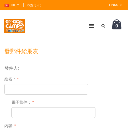
LINKS
HK
對比 (0)
0
?>
發郵件給朋友
發件人:
姓名：
*
電子郵件：
*
內容:
*