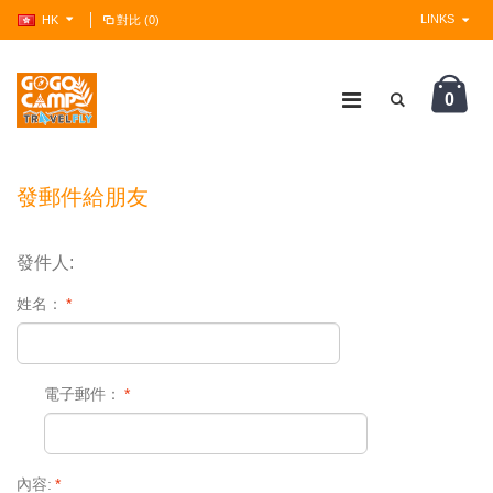
LINKS
HK
對比 (0)
0
?>
發郵件給朋友
發件人:
姓名：
*
電子郵件：
*
內容:
*