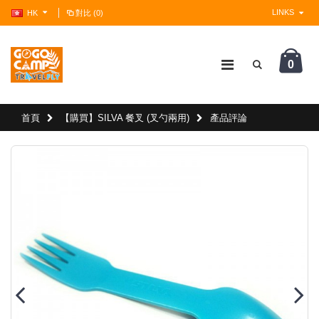
LINKS
HK
對比 (0)
0
?>
首頁
【購買】SILVA 餐叉 (叉勺兩用)
產品評論