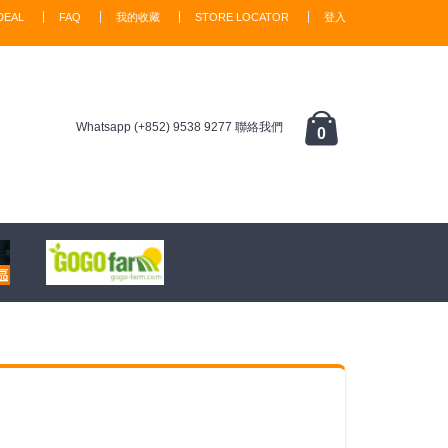
DEAL
FAQ
我的收藏
STORE LOCATOR
登入
Whatsapp (+852) 9538 9277 聯絡我們
0