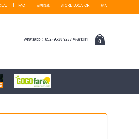
DEAL
FAQ
我的收藏
STORE LOCATOR
登入
Whatsapp (+852) 9538 9277 聯絡我們
0