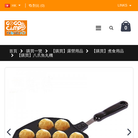
LINKS
HK
對比 (0)
0
?>
首頁
購買一覽
【購買】露營用品
【購買】煮食用品
【購買】八爪魚丸機