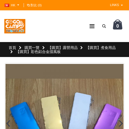
LINKS
HK
對比 (0)
0
?>
首頁
購買一覽
【購買】露營用品
【購買】煮食用品
【購買】彩色鋁合金擋風板