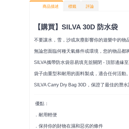
商品描述
標籤
評論
【購買】SILVA 30D 防水袋
不要讓水，雪，沙或灰塵影響你的遊樂中的物品。
無論您面臨何種天氣條件或環境，您的物品都將
SILVA攜帶防水袋容易填充並關閉 - 頂部
袋子由重型和耐用的面料製成，適合任何活動
SILVA Carry Dry Bag 30D，保證了最佳的
優點：
．耐用輕便
．保持你的財物在濕和惡劣的條件