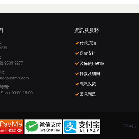
料
資訊及服務
:
付款須知
新界
送貨安排
:
2) 9538 9277
裝備使用教學
l:
條款及細則
gogo-camp.com
隱私政策
時間:
Sun / 09:00-18:00
常見問題
©Copyri