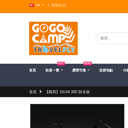
HK
對比 (0)
?>
HOT!
NEW!
首頁
租賃一覽
露營市集
送貨地點
付
首頁
【購買】SILVA 30D 防水袋