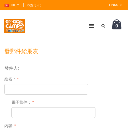
LINKS
HK
對比 (0)
0
?>
發郵件給朋友
發件人:
姓名：
*
電子郵件：
*
內容:
*