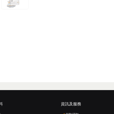
料
資訊及服務
: