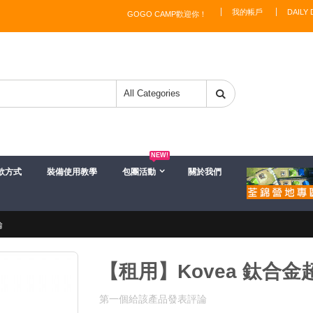
我的帳戶
DAILY 
GOGO CAMP歡迎你！
NEW!
款方式
裝備使用教學
包團活動
關於我們
論
【租用】Kovea 鈦合金
第一個給該產品發表評論