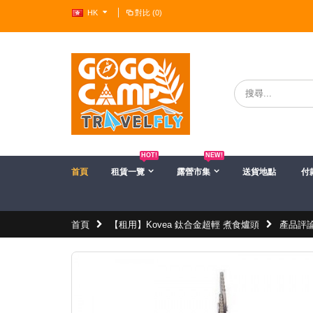
HK
對比 (0)
?>
HOT!
NEW!
首頁
租賃一覽
露營市集
送貨地點
付
首頁
【租用】Kovea 鈦合金超輕 煮食爐頭
產品評