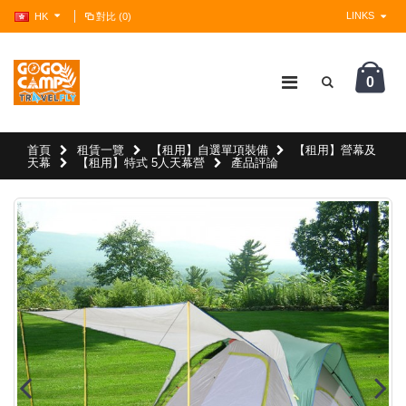
LINKS
HK
對比 (0)
0
?>
首頁
租賃一覽
【租用】自選單項裝備
【租用】營幕及
天幕
【租用】特式 5人天幕營
產品評論