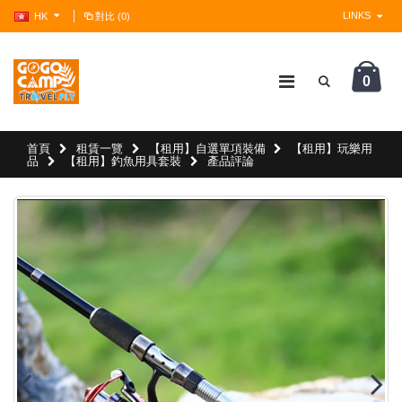
LINKS
HK
對比 (0)
0
?>
首頁
租賃一覽
【租用】自選單項裝備
【租用】玩樂用
品
【租用】釣魚用具套裝
產品評論