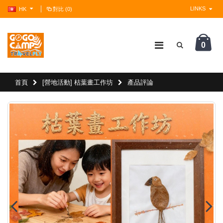
LINKS
HK
對比 (0)
0
?>
首頁
[營地活動] 枯葉畫工作坊
產品評論