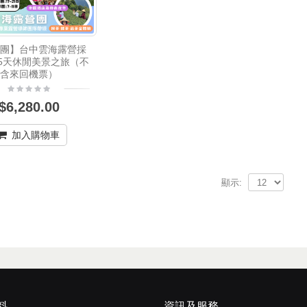
行團】台中雲海露營採
5天休閒美景之旅（不
含來回機票）
$6,280.00
加入購物車
顯示:
料
資訊及服務