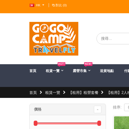
HK
對比 (0)
?>
HOT!
NEW!
首頁
租賃一覽
露營市集
送貨地點
付
首頁
租賃一覽
【租用】租營套餐
【租用】2人
排序:
價格