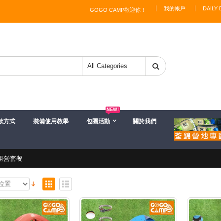
我的帳戶
DAILY 
GOGO CAMP歡迎你！
NEW!
款方式
裝備使用教學
包團活動
關於我們
租營套餐