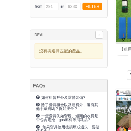
from
到
DEAL
【租
沒有與選擇匹配的產品。
FAQs
如何租賃戶外及露營裝備?
除了營具租金以及運費外，還有其
他手續費嗎？例如按金？
一些營具例如營燈、爐頭的收費是
否包含電池、gas燃料等消耗品?
如果營具使用後損壞或遺失，要賠
償多少？