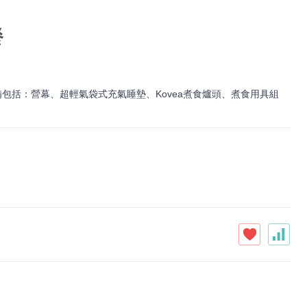
餐
包括：營幕、超輕氣袋式充氣睡墊、Kovea煮食爐頭、煮食用具組