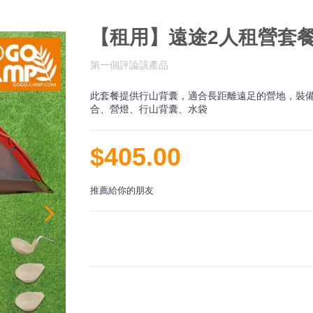
【租用】遠途2人租營套
第一個評論該產品
此套餐提供行山背囊，適合長距離遠足的營地，裝備
合、營燈、行山背囊、水袋
$405.00
推薦給你的朋友