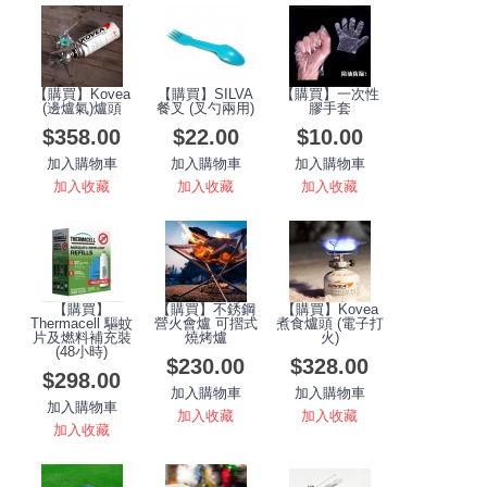
【購買】Kovea
【購買】SILVA
【購買】一次性
(邊爐氣)爐頭
餐叉 (叉勺兩用)
膠手套
$358.00
$22.00
$10.00
加入購物車
加入購物車
加入購物車
加入收藏
加入收藏
加入收藏
【購買】
【購買】不銹鋼
【購買】Kovea
Thermacell 驅蚊
營火會爐 可摺式
煮食爐頭 (電子打
片及燃料補充裝
燒烤爐
火)
(48小時)
$230.00
$328.00
$298.00
加入購物車
加入購物車
加入購物車
加入收藏
加入收藏
加入收藏