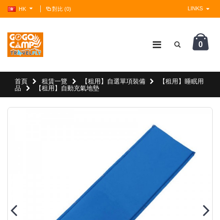
LINKS
HK
對比 (0)
0
?>
首頁
租賃一覽
【租用】自選單項裝備
【租用】睡眠用
品
【租用】自動充氣地墊