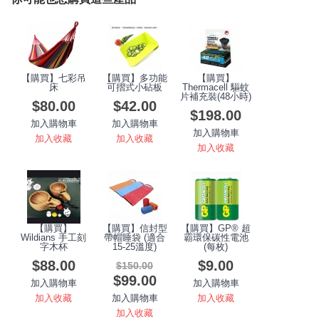
【購買】七彩吊
【購買】多功能
【購買】
床
可摺式小砧板
Thermacell 驅蚊
片補充裝(48小時)
$80.00
$42.00
$198.00
加入購物車
加入購物車
加入購物車
加入收藏
加入收藏
加入收藏
【購買】
【購買】信封型
【購買】GP® 超
Wildians 手工刻
帶帽睡袋 (適合
霸環保碳性電池
字木杯
15-25溫度)
(每枚)
$88.00
$9.00
$150.00
$99.00
加入購物車
加入購物車
加入收藏
加入收藏
加入購物車
加入收藏