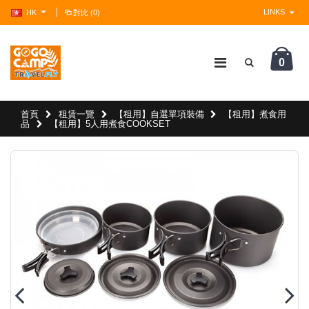
LINKS
HK
對比 (0)
0
?>
首頁
租賃一覽
【租用】自選單項裝備
【租用】煮食用
品
【租用】5人用煮食COOKSET