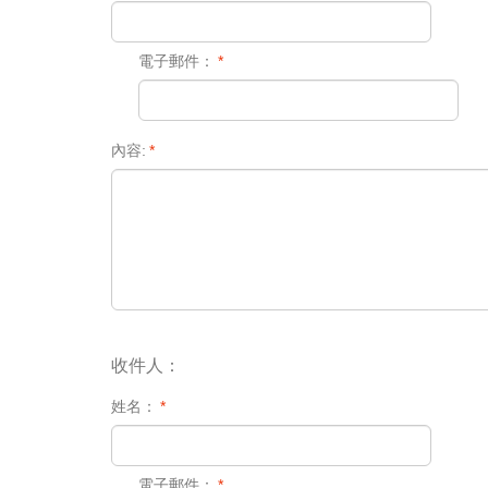
電子郵件：
*
內容:
*
收件人：
姓名：
*
電子郵件：
*