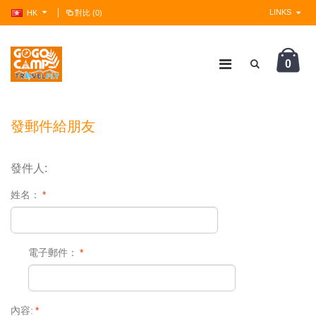
LINKS
HK
對比 (0)
0
?>
發郵件給朋友
發件人:
姓名：
*
電子郵件：
*
內容:
*