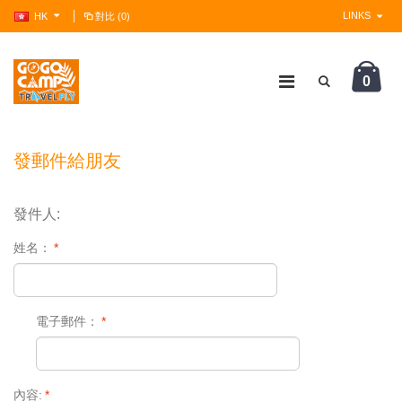
LINKS
HK
對比 (0)
0
?>
發郵件給朋友
發件人:
姓名：
*
電子郵件：
*
內容:
*