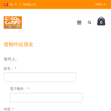
LINKS
HK
對比 (0)
0
?>
發郵件給朋友
發件人:
姓名：
*
電子郵件：
*
內容:
*