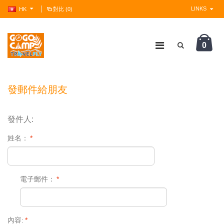
LINKS
HK
對比 (0)
0
?>
發郵件給朋友
發件人:
姓名：
*
電子郵件：
*
內容:
*