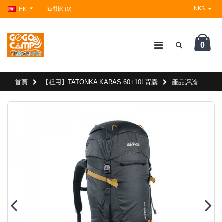
LINKS
HK
對比 (0)
0
?>
首頁
【租用】TATONKA KARAS 60+10L背囊
產品評論