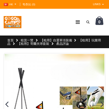
LINKS
HK
對比 (0)
0
?>
首頁
租賃一覽
【租用】自選單項裝備
【租用】玩樂用
品
【租用】哥爾夫球套裝
產品評論