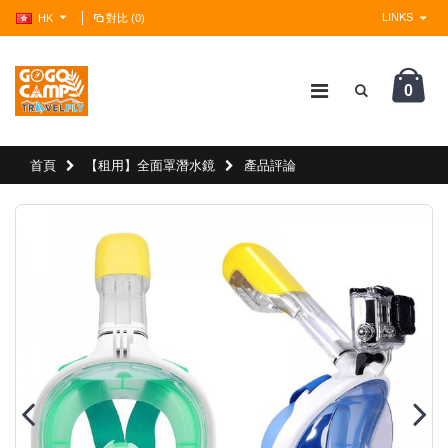
LINKS
HK
對比 (0)
0
?>
首頁
【租用】全面罩潛水鏡
產品評論