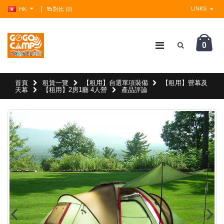
LINKS
HK
對比 (0)
0
?>
首頁
租賃一覽
【租用】自選單項裝備
【租用】營幕及
天幕
【租用】2房1廳 4人營
產品評論