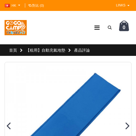
LINKS
HK
對比 (0)
0
?>
首頁
【租用】自動充氣地墊
產品評論