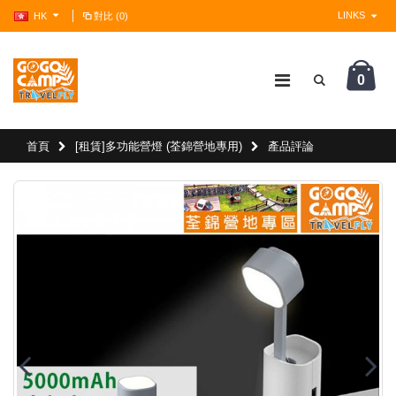
LINKS
HK
對比 (0)
0
?>
首頁
[租賃]多功能營燈 (荃錦營地專用)
產品評論