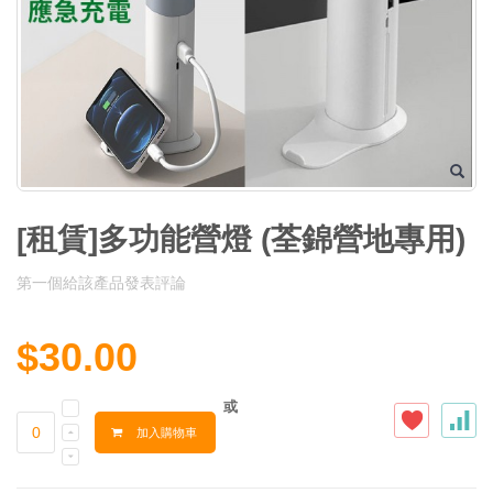
[租賃]多功能營燈 (荃錦營地專用)
第一個給該產品發表評論
$30.00
或
加入購物車