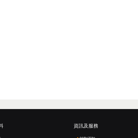
料
資訊及服務
: