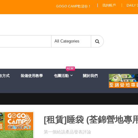
我的帳戶
DAILY 
GOGO CAMP歡迎你！
NEW!
款方式
裝備使用教學
包團活動
關於我們
[租賃]睡袋 (荃錦營地專用
第一個給該產品發表評論