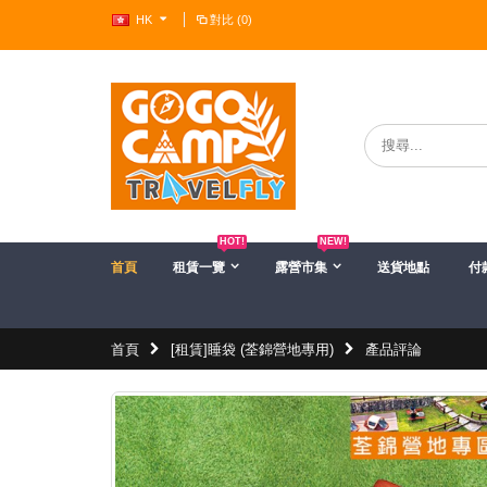
HK
對比 (0)
?>
HOT!
NEW!
首頁
租賃一覽
露營市集
送貨地點
付
首頁
[租賃]睡袋 (荃錦營地專用)
產品評論