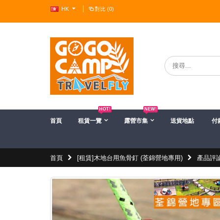
HK
對比 (0)
?>
HOT!
NEW!
首頁
租賃一覽
露營市集
送貨地點
付
首頁
[租賃]木地台用魚骨釘 (荃錦營地專用)
產品評