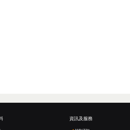
料
資訊及服務
: