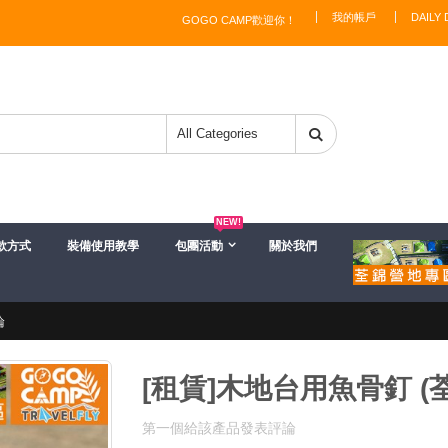
我的帳戶
DAILY 
GOGO CAMP歡迎你！
NEW!
款方式
裝備使用教學
包團活動
關於我們
論
[租賃]木地台用魚骨釘 (
第一個給該產品發表評論