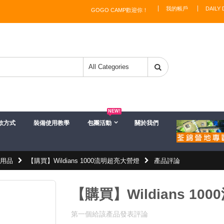
我的帳戶
DAILY 
GOGO CAMP歡迎你！
NEW!
款方式
裝備使用教學
包團活動
關於我們
明用品
【購買】Wildians 1000流明超亮大營燈
產品評論
【購買】Wildians 1
第一個給該產品發表評論