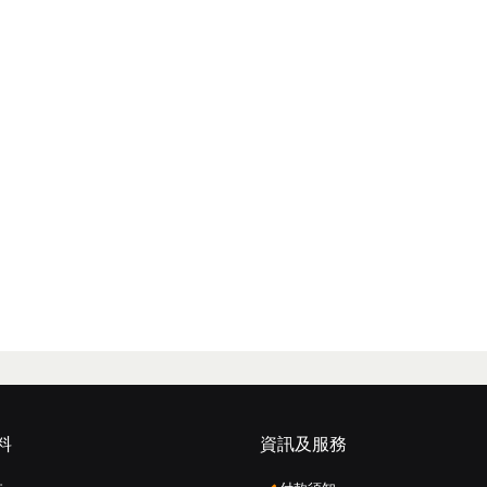
料
資訊及服務
: