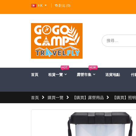
HK
對比 (0)
?>
HOT!
NEW!
首頁
租賃一覽
露營市集
送貨地點
付
首頁
購買一覽
【購買】露營用品
【購買】照