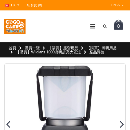
LINKS
HK
對比 (0)
0
?>
首頁
購買一覽
【購買】露營用品
【購買】照明用品
【購買】Wildians 1000流明超亮大營燈
產品評論