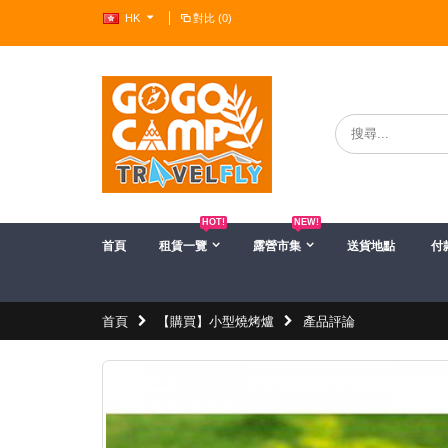
HK
對比 (0)
?>
HOT!
NEW!
首頁
租賃一覽
露營市集
送貨地點
付
首頁
【購買】小型燒烤爐
產品評論