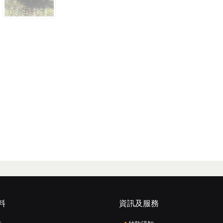
料
資訊及服務
: