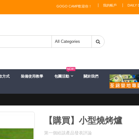
我的帳戶
DAILY 
GOGO CAMP歡迎你！
NEW!
款方式
裝備使用教學
包團活動
關於我們
【購買】小型燒烤爐
第一個給該產品發表評論