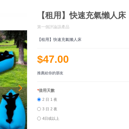
【租用】快速充氣懶人床
第一個評論該產品
【租用】快速充氣懶人床
$47.00
推薦給你的朋友
*
借用天數
2 日 1 夜
3 日 2 夜
4日或以上