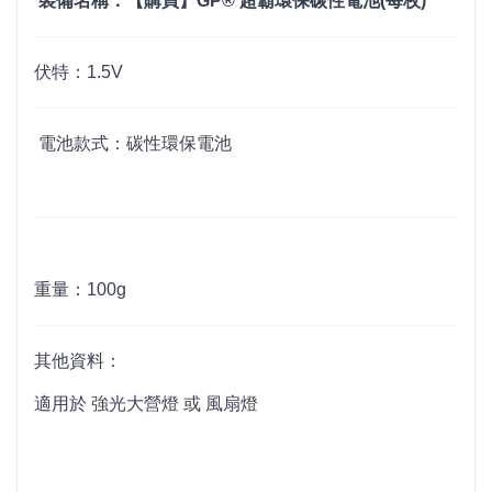
裝備名稱：【購買】GP® 超霸環保碳性電池(每枚)
伏特：1.5V
電池款式：碳性環保電池
重量：100g
其他資料：
適用於
強光大營燈
或
風扇燈