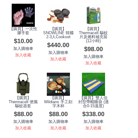
【購買】一次性
【購買】
【購買】
膠手套
SNOWLINE 韓國
Thermacell 驅蚊
2-3人Cookset
片及燃料補充裝
$10.00
(12小時)
$440.00
$98.00
加入購物車
加入購物車
加入收藏
加入購物車
加入收藏
加入收藏
【購買】
【購買】
【購買】雙人信
Thermacell 便攜
Wildians 手工刻
封型帶帽睡袋 (適
驅蚊器套
字木杯
合0-15溫度)
$88.00
$88.00
$338.00
加入購物車
加入購物車
加入購物車
加入收藏
加入收藏
加入收藏