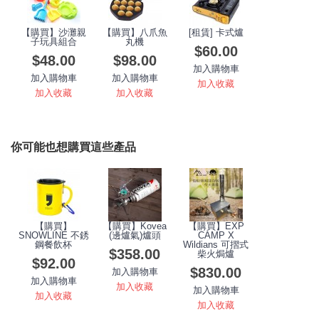
【購買】沙灘親
【購買】八爪魚
[租賃] 卡式爐
子玩具組合
丸機
$60.00
$48.00
$98.00
加入購物車
加入購物車
加入購物車
加入收藏
加入收藏
加入收藏
你可能也想購買這些產品
【購買】
【購買】Kovea
【購買】EXP
SNOWLINE 不銹
(邊爐氣)爐頭
CAMP X
鋼餐飲杯
Wildians 可摺式
$358.00
柴火焗爐
$92.00
$830.00
加入購物車
加入購物車
加入收藏
加入購物車
加入收藏
加入收藏