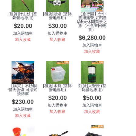
[租賃]行山杖 (荃
[租賃]頭燈 (荃錦
【旅行團】台中
錦營地專用)
營地專用)
雲海露營採茶體
驗5天休閒美景之
$20.00
$30.00
旅（不含來回機
票）
加入購物車
加入購物車
$6,280.00
加入收藏
加入收藏
加入購物車
加入收藏
【購買】不銹鋼
[租賃]水袋 (荃錦
[租賃]大營燈 (荃
營火會爐 可摺式
營地專用)
錦營地專用)
燒烤爐
$20.00
$50.00
$230.00
加入購物車
加入購物車
加入購物車
加入收藏
加入收藏
加入收藏