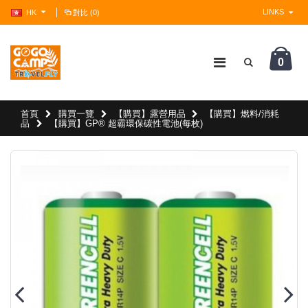
LINKS
HK
對比 (0)
0
?>
首頁
購買一覽
【購買】露營用品
【購買】燃料/消耗
品
【購買】GP® 超霸環保碳性電池(每枚)