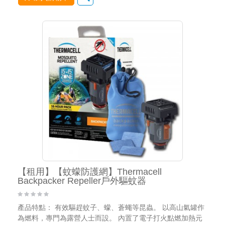
【租用】【蚊蠓防護網】Thermacell
Backpacker Repeller戶外驅蚊器
產品特點： 有效驅趕蚊子、蠓、蒼蠅等昆蟲。 以高山氣罐作
為燃料，專門為露營人士而設。 內置了電子打火點燃加熱元