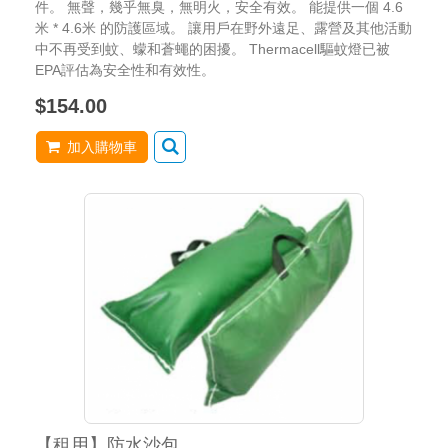
件。 無聲，幾乎無臭，無明火，安全有效。 能提供一個 4.6
米 * 4.6米 的防護區域。 讓用戶在野外遠足、露營及其他活動
中不再受到蚊、蠓和蒼蠅的困擾。 Thermacell驅蚊燈已被
EPA評估為安全性和有效性。
$154.00
加入購物車
【租用】防水沙包