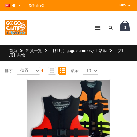
LINKS
HK
對比 (0)
0
?>
首頁
租賃一覽
【租用】gogo summer水上活動
【租
用】其他
排序:
顯示: