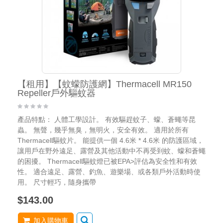
【租用】【蚊蠓防護網】Thermacell MR150
Repeller戶外驅蚊器
產品特點： 人體工學設計。 有效驅趕蚊子、蠓、蒼蠅等昆
蟲。 無聲，幾乎無臭，無明火，安全有效。 適用於所有
Thermacell驅蚊片。 能提供一個 4.6米 * 4.6米 的防護區域，
讓用戶在野外遠足、露營及其他活動中不再受到蚊、蠓和蒼蠅
的困擾。 Thermacell驅蚊燈已被EPA>評估為安全性和有效
性。 適合遠足、露營、釣魚、遊樂場、或各類戶外活動時使
用。 尺寸輕巧，隨身攜帶
$143.00
加入購物車