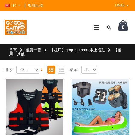
LINKS
HK
對比 (0)
0
?>
首頁
租賃一覽
【租用】gogo summer水上活動
【租
用】其他
排序:
顯示: